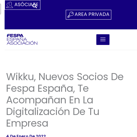
Ir
ASÓCIATE
Al
AREA PRIVADA
Contenido
Wikku, Nuevos Socios De
Fespa España, Te
Acompañan En La
Digitalización De Tu
Empresa
4 De Enero De 2022