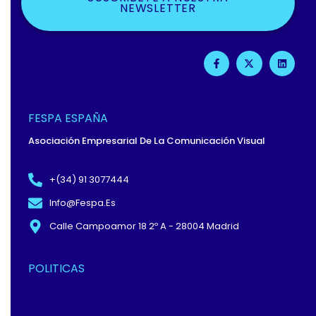
NEWSLETTER
F
X
L
A
-
I
C
T
N
E
W
K
B
I
E
O
T
D
O
T
I
FESPA ESPAÑA
K
E
N
-
R
Asociación Empresarial De La Comunicación Visual
F
+(34) 91 3077444
Info@fespa.es
Calle Campoamor 18 2º A - 28004 Madrid
POLITICAS
Política De Privacidad Y
Protección De Datos