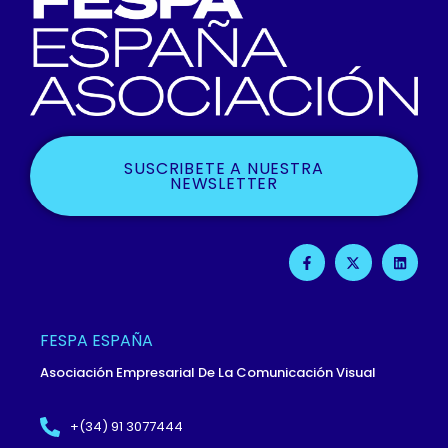
SUSCRIBETE A NUESTRA
NEWSLETTER
F
X
L
A
-
I
C
T
N
E
W
K
B
I
E
O
T
D
O
T
I
FESPA ESPAÑA
K
E
N
-
R
Asociación Empresarial De La Comunicación Visual
F
+(34) 91 3077444