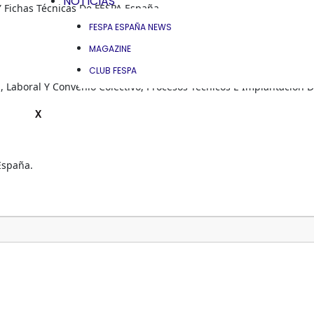
NOTICIAS
Y Fichas Técnicas De FESPA España.
FESPA ESPAÑA NEWS
MAGAZINE
CLUB FESPA
n, Laboral Y Convenio Colectivo, Procesos Técnicos E Implantación
X
España.