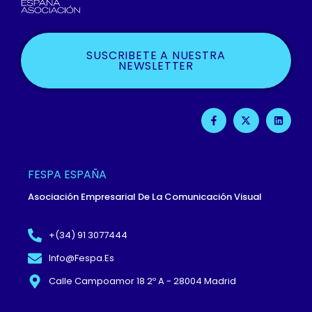
SUSCRIBETE A NUESTRA
NEWSLETTER
F
X
L
A
-
I
C
T
N
E
W
K
B
I
E
O
T
D
O
T
I
FESPA ESPAÑA
K
E
N
-
R
Asociación Empresarial De La Comunicación Visual
F
+(34) 91 3077444
Info@fespa.es
Calle Campoamor 18 2º A - 28004 Madrid