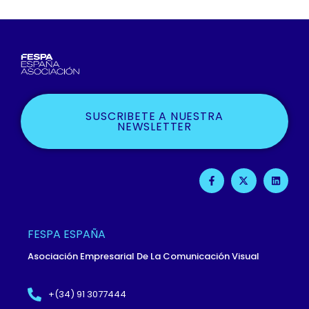
SUSCRIBETE A NUESTRA
NEWSLETTER
F
X
L
A
-
I
C
T
N
E
W
K
B
I
E
O
T
D
O
T
I
FESPA ESPAÑA
K
E
N
-
R
Asociación Empresarial De La Comunicación Visual
F
+(34) 91 3077444