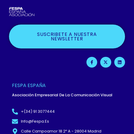
SUSCRIBETE A NUESTRA
NEWSLETTER
F
X
L
A
-
I
C
T
N
E
W
K
B
I
E
O
T
D
O
T
I
FESPA ESPAÑA
K
E
N
-
R
Asociación Empresarial De La Comunicación Visual
F
+(34) 91 3077444
Info@fespa.es
Calle Campoamor 18 2º A - 28004 Madrid