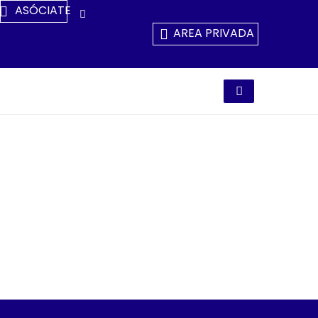
Ir
ASÓCIATE
Al
AREA PRIVADA
Contenido