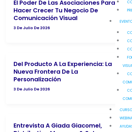
El Poder De Las Asociaciones Para
C
Hacer Crecer Tu Negocio De
PR
Comunicación Visual
EVENTO
3 De Julio De 2026
CO
CO
CO
FO
Del Producto A La Experiencia: La
VISU
Nueva Frontera De La
CO
Personalización
COMU
3 De Julio De 2026
CO
COMU
CURS
WEBIN
Entrevista A Giada Giacomel,
AYUDA