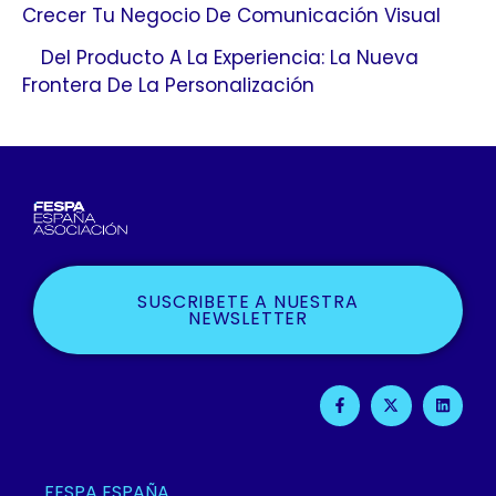
Crecer Tu Negocio De Comunicación Visual
Del Producto A La Experiencia: La Nueva
Frontera De La Personalización
SUSCRIBETE A NUESTRA
NEWSLETTER
F
X
L
A
-
I
C
T
N
E
W
K
B
I
E
O
T
D
O
T
I
FESPA ESPAÑA