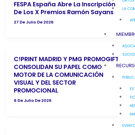
DATOS
FESPA España Abre La Inscripción
LA COM
De Los X Premios Ramón Sayans
AP
27 De Julio De 2026
MIEMBR
ASOCI
SOCIO
C!PRINT MADRID Y PMG PROMOGIFT
RECURS
CONSOLIDAN SU PAPEL COMO
MOTOR DE LA COMUNICACIÓN
PUBLI
VISUAL Y DEL SECTOR
ES
PROMOCIONAL
FI
6 De Julio De 2026
NE
MA
EVENT