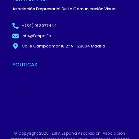
K
E
N
-
R
Asociación Empresarial De La Comunicación Visual
F
+(34) 91 3077444
Info@fespa.es
Calle Campoamor 18 2º A - 28004 Madrid
POLITICAS
Política De Privacidad Y
Protección De Datos
Términos Y
Condiciones
Política De Cookies
© Copyright 2026 FESPA España Asociación. Asociación