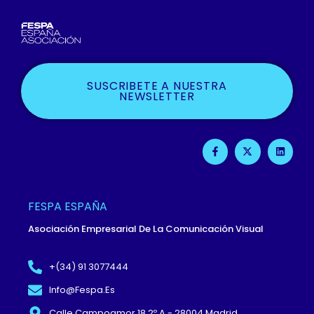
SUSCRIBETE A NUESTRA
NEWSLETTER
F
X
L
A
-
I
C
T
N
E
W
K
B
I
E
O
T
D
O
T
I
FESPA ESPAÑA
K
E
N
-
R
Asociación Empresarial De La Comunicación Visual
F
+(34) 91 3077444
Info@fespa.es
Calle Campoamor 18 2º A - 28004 Madrid