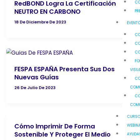
RedBOND Logra La Certificación
C
NEUTRO EN CARBONO
PR
18 De Diciembre De 2023
EVENTO
CO
CO
CO
FO
FESPA ESPAÑA Presenta Sus Dos
VISU
Nuevas Guías
CO
COMU
26 De Julio De 2023
CO
COMU
CURS
Cómo Imprimir De Forma
WEBIN
Sostenible Y Proteger El Medio
AYUDA