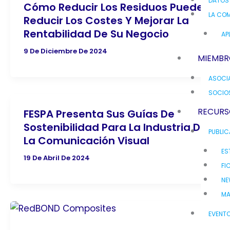
DATOS
Cómo Reducir Los Residuos Puede
LA COM
Reducir Los Costes Y Mejorar La
Rentabilidad De Su Negocio
AP
9 De Diciembre De 2024
MIEMBR
ASOCI
SOCIO
RECURS
FESPA Presenta Sus Guías De
Sostenibilidad Para La Industria De
PUBLI
La Comunicación Visual
ES
19 De Abril De 2024
FI
NE
MA
EVENT