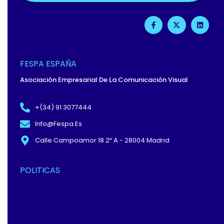
F
X
L
A
-
I
C
T
N
E
W
K
B
I
E
O
T
D
O
T
I
FESPA ESPAÑA
K
E
N
-
R
Asociación Empresarial De La Comunicación Visual
F
+(34) 91 3077444
Info@fespa.es
Calle Campoamor 18 2º A - 28004 Madrid
POLITICAS
Política De Privacidad Y
Protección De Datos
Términos Y
Condiciones