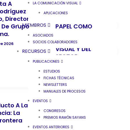
ta A
C!PRINT MADRID Y
LA COMUNICACIÓN VISUAL
Rodríguez
PMG PROMOGIFT
APLICACIONES
, Director
CONSOLIDAN SU
MIEMBROS
 De Grupo
PAPEL COMO
ma.
MOTOR DE LA
ASOCIADOS
COMUNICACIÓN
SOCIOS COLABORADORES
De 2026
VISUAL Y DEL
RECURSOS
SECTOR
PUBLICACIONES
PROMOCIONAL
ESTUDIOS
6 De Julio De 2026
FICHAS TÉCNICAS
NEWSLETTERS
MANUALES DE PROCESOS
EVENTOS
ducto A La
Entrevista A
CONGRESOS
cia: La
Giada Giacomel,
PREMIOS RAMÓN SAYANS
rontera
Distribution
Manager & Sales
EVENTOS ANTERIORES