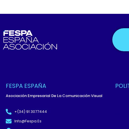
FESPA ESPAÑA
POLI
Asociación Empresarial De La Comunicación Visual
Políti
Términ
+(34) 91 3077444
Políti
Info@fespa.es