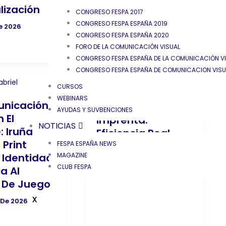
lización
South De Neutral
CONGRESO FESPA 2017
CONGRESO FESPA ESPAÑA 2019
De 2026
30 De Junio De 2026
CONGRESO FESPA ESPAÑA 2020
FORO DE LA COMUNICACIÓN VISUAL
CONGRESO FESPA ESPAÑA DE LA COMUNICACIÓN VIS
CONGRESO FESPA ESPAÑA DE COMUNICACION VISUA
CURSOS
Inteligencia
WEBINARS
unicación
Artificial En La
AYUDAS Y SUVBENCIONES
n El
Imprenta:
NOTICIAS
: Iruña
Eficiencia Real
Print
FESPA ESPAÑA NEWS
Para El Día A Día.
MAGAZINE
a Identidad
15 De Junio De 2026
CLUB FESPA
a Al
 De Juego
X
 De 2026