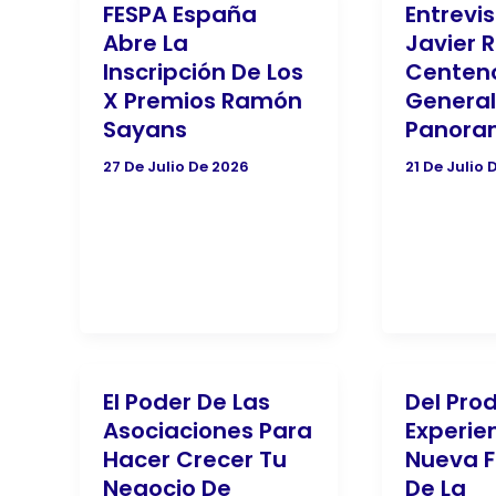
FESPA España
Entrevis
Abre La
Javier 
Inscripción De Los
Centeno
X Premios Ramón
General
Sayans
Panora
27 De Julio De 2026
21 De Julio 
El Poder De Las
Del Pro
Asociaciones Para
Experien
Hacer Crecer Tu
Nueva F
Negocio De
De La