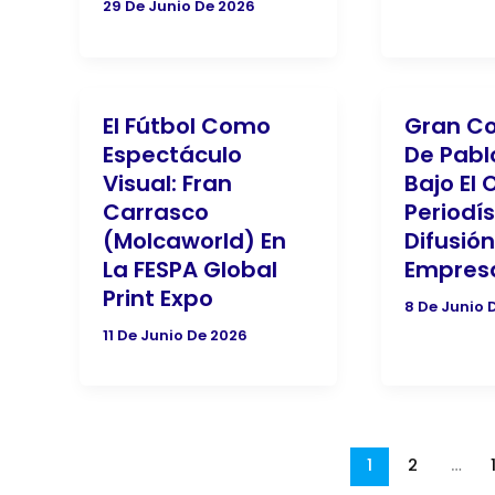
29 De Junio De 2026
El Fútbol Como
Gran Co
Espectáculo
De Pabl
Visual: Fran
Bajo El 
Carrasco
Periodís
(Molcaworld) En
Difusión
La FESPA Global
Empresa
Print Expo
8 De Junio 
11 De Junio De 2026
1
2
…