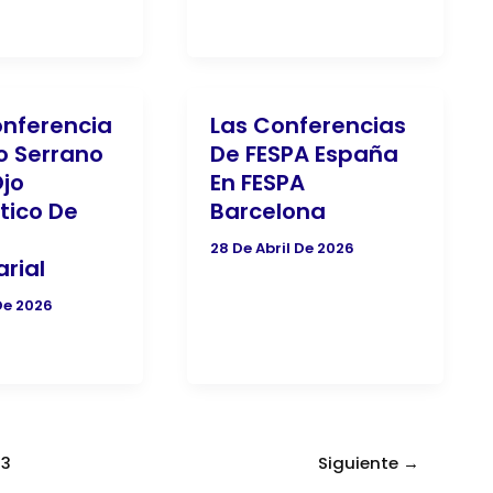
nferencia
Las Conferencias
o Serrano
De FESPA España
Ojo
En FESPA
tico De
Barcelona
28 De Abril De 2026
rial
De 2026
13
Siguiente
→