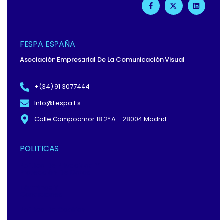
A
-
I
C
T
N
E
W
K
B
I
E
O
T
D
O
T
I
FESPA ESPAÑA
K
E
N
-
R
Asociación Empresarial De La Comunicación Visual
F
+(34) 91 3077444
Info@fespa.es
Calle Campoamor 18 2º A - 28004 Madrid
POLITICAS
Política De Privacidad Y
Protección De Datos
Términos Y
Condiciones
Política De Cookies