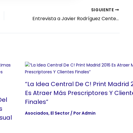
SIGUIENTE
Entrevista a Javier Rodríguez Centeno, Director general de Grupo Panorama.
“La Idea Central De C! Print Madrid 
Es Atraer Más Prescriptores Y Client
Del
Finales”
s
Asociados
,
El Sector
/ Por
Admin
sual