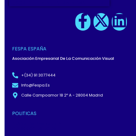
SUSCRIBETE A NUESTRA NEWSLETTER
F
X
L
A
-
I
C
T
N
FESPA ESPAÑA
E
W
K
Asociación Empresarial De La Comunicación Visual
B
I
E
+(34) 91 3077444
Info@fespa.es
O
T
D
Calle Campoamor 18 2º A - 28004 Madrid
O
T
I
POLITICAS
K
E
N
Política De Privacidad Y
Protección De Datos