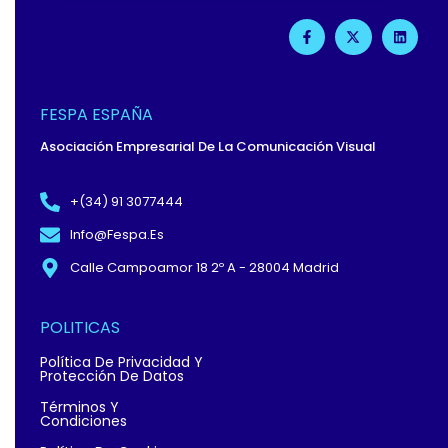
F
X
L
A
-
I
C
T
N
E
W
K
B
I
E
O
T
D
O
T
I
FESPA ESPAÑA
K
E
N
-
R
Asociación Empresarial De La Comunicación Visual
F
+(34) 91 3077444
Info@fespa.es
Calle Campoamor 18 2º A - 28004 Madrid
POLITICAS
Política De Privacidad Y
Protección De Datos
Términos Y
Condiciones