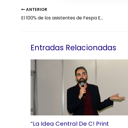
ANTERIOR
El 100% de los asistentes de Fespa España a Fespa Hamburgo consideran que han salido beneficiados con su pack exclusivo de viaje
Entradas Relacionadas
“La Idea Central De C! Print