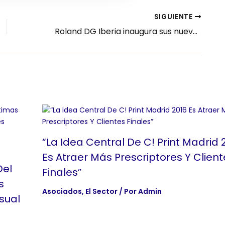
SIGUIENTE
Roland DG Iberia inaugura sus nuevas oficinas en Madrid con un acto elegante, optimista y amable
“La Idea Central De C! Print Madrid 
Es Atraer Más Prescriptores Y Client
Del
Finales”
s
Asociados
,
El Sector
/ Por
Admin
sual