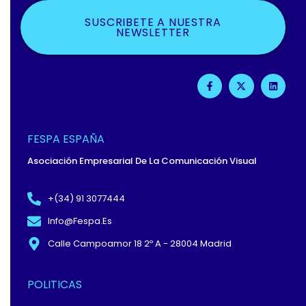
SUSCRIBETE A NUESTRA
NEWSLETTER
F
X
L
A
-
I
C
T
N
E
W
K
B
I
E
O
T
D
O
T
I
FESPA ESPAÑA
K
E
N
-
R
Asociación Empresarial De La Comunicación Visual
F
+(34) 91 3077444
Info@fespa.es
Calle Campoamor 18 2º A - 28004 Madrid
POLITICAS