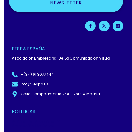
NEWSLETTER
F
X
L
A
-
I
C
T
N
E
W
K
B
I
E
O
T
D
O
T
I
FESPA ESPAÑA
K
E
N
-
R
Asociación Empresarial De La Comunicación Visual
F
+(34) 91 3077444
Info@fespa.es
Calle Campoamor 18 2º A - 28004 Madrid
POLITICAS
Política De Privacidad Y
Protección De Datos