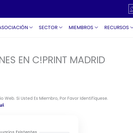
ASOCIACIÓN
SECTOR
MIEMBROS
RECURSOS
ES EN C!PRINT MADRID
o Web. Si Usted Es Miembro, Por Favor Identifíquese.
uí
.
uarios Existentes