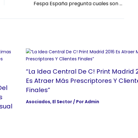
Fespa España pregunta cuales son las ventajas de la automatización en la industria de comunicación visual
“La Idea Central De C! Print Madrid 
Es Atraer Más Prescriptores Y Client
Del
Finales”
s
Asociados
,
El Sector
/ Por
Admin
sual