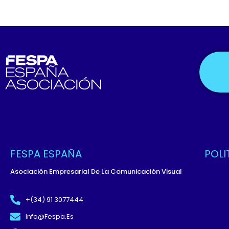
FESPA ESPAÑA
POLI
Asociación Empresarial De La Comunicación Visual
Políti
Términ
+(34) 91 3077444
Políti
Info@fespa.es