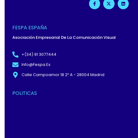
A
-
I
C
T
N
E
W
K
B
I
E
O
T
D
O
T
I
FESPA ESPAÑA
K
E
N
-
R
Asociación Empresarial De La Comunicación Visual
F
+(34) 91 3077444
Info@fespa.es
Calle Campoamor 18 2º A - 28004 Madrid
POLITICAS
Política De Privacidad Y
Protección De Datos
Términos Y
Condiciones
Política De Cookies