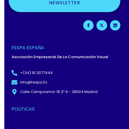
NEWSLETTER
F
X
L
A
-
I
C
T
N
E
W
K
B
I
E
O
T
D
O
T
I
FESPA ESPAÑA
K
E
N
-
R
Asociación Empresarial De La Comunicación Visual
F
+(34) 91 3077444
Info@fespa.es
Calle Campoamor 18 2º A - 28004 Madrid
POLITICAS
Política De Privacidad Y
Protección De Datos