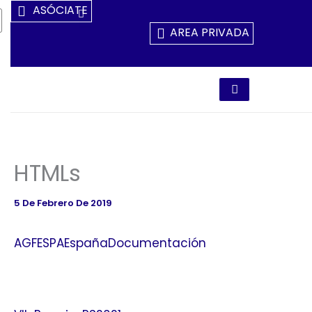
Ir
ASÓCIATE
Al
AREA PRIVADA
Contenido
HTMLs
5 De Febrero De 2019
AGFESPAEspañaDocumentación