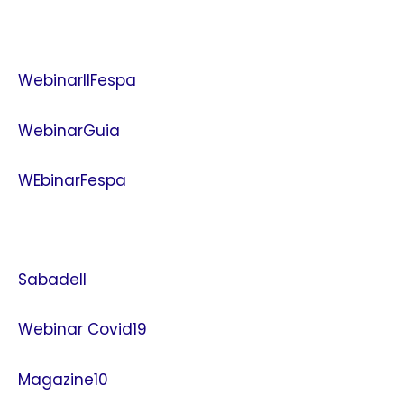
WebinarIIFespa
WebinarGuia
WEbinarFespa
Sabadell
Webinar Covid19
Magazine10