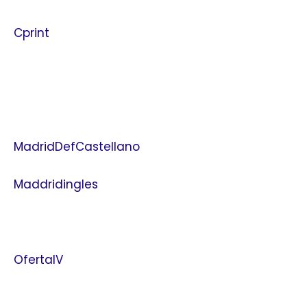
Cprint
MadridDefCastellano
Maddridingles
OfertaIV