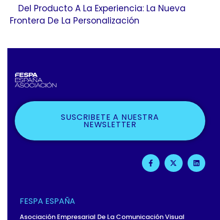
Del Producto A La Experiencia: La Nueva
Frontera De La Personalización
SUSCRIBETE A NUESTRA
NEWSLETTER
F
X
L
A
-
I
C
T
N
E
W
K
B
I
E
O
T
D
O
T
I
FESPA ESPAÑA
K
E
N
-
R
Asociación Empresarial De La Comunicación Visual
F