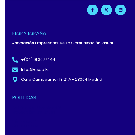
F
X
L
A
-
I
C
T
N
E
W
K
B
I
E
O
T
D
O
T
I
FESPA ESPAÑA
K
E
N
-
R
Asociación Empresarial De La Comunicación Visual
F
+(34) 91 3077444
Info@fespa.es
Calle Campoamor 18 2º A - 28004 Madrid
POLITICAS
Política De Privacidad Y
Protección De Datos
Términos Y
Condiciones