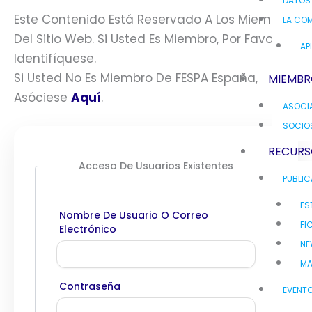
DATOS
Este Contenido Está Reservado A Los Miembros
LA COM
Del Sitio Web. Si Usted Es Miembro, Por Favor
AP
Identifíquese.
Si Usted No Es Miembro De FESPA España,
MIEMBR
Asóciese
Aquí
.
ASOCI
SOCIO
RECURS
Acceso De Usuarios Existentes
PUBLI
ES
Nombre De Usuario O Correo
FI
Electrónico
NE
MA
Contraseña
EVENT