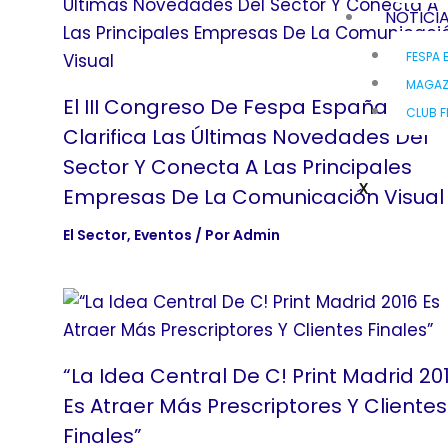
NOTICI
FESPA 
MAGAZ
El III Congreso De Fespa España
CLUB F
Clarifica Las Últimas Novedades Del
Sector Y Conecta A Las Principales
X
Empresas De La Comunicación Visual
El Sector
,
Eventos
/ Por
Admin
“La Idea Central De C! Print Madrid 20
Es Atraer Más Prescriptores Y Clientes
Finales”