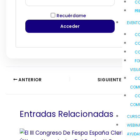
C
PR
Recuérdame
EVENTO
CO
CO
CO
FO
VISU
CO
ANTERIOR
SIGUIENTE
COMU
CO
COMU
Entradas Relacionadas
CURS
WEBIN
AYUDA