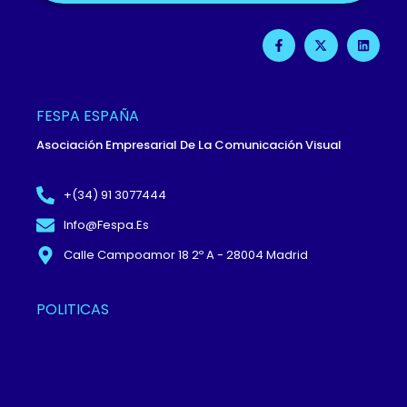
F
X
L
A
-
I
C
T
N
E
W
K
B
I
E
O
T
D
O
T
I
FESPA ESPAÑA
K
E
N
-
R
Asociación Empresarial De La Comunicación Visual
F
+(34) 91 3077444
Info@fespa.es
Calle Campoamor 18 2º A - 28004 Madrid
POLITICAS
Política De Privacidad Y
Protección De Datos
Términos Y
Condiciones