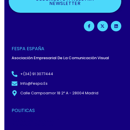
NEWSLETTER
F
X
L
A
-
I
C
T
N
E
W
K
B
I
E
O
T
D
O
T
I
FESPA ESPAÑA
K
E
N
-
R
Asociación Empresarial De La Comunicación Visual
F
+(34) 91 3077444
Info@fespa.es
Calle Campoamor 18 2º A - 28004 Madrid
POLITICAS
Política De Privacidad Y
Protección De Datos