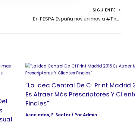
SIGUIENTE
En FESPA España nos unimos a #The200Challenge y separamos las letras de nuestro logo
“La Idea Central De C! Print Madrid 
Es Atraer Más Prescriptores Y Client
Del
Finales”
s
Asociados
,
El Sector
/ Por
Admin
sual