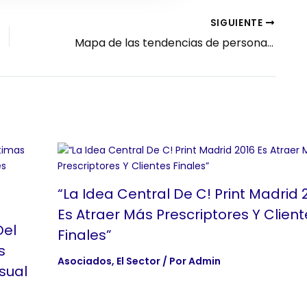
SIGUIENTE
Mapa de las tendencias de personalización más inspiradoras que alumbra el mercado
“La Idea Central De C! Print Madrid 
Es Atraer Más Prescriptores Y Client
Del
Finales”
s
Asociados
,
El Sector
/ Por
Admin
sual