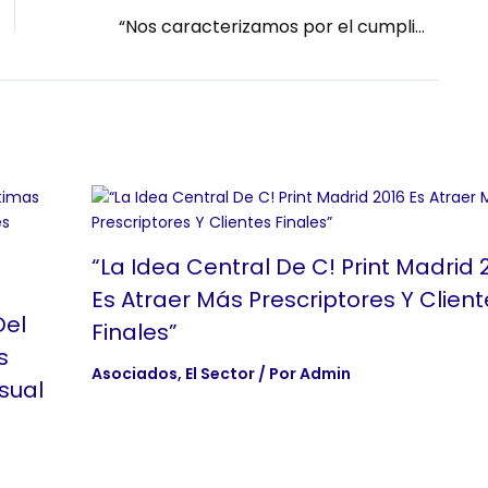
“Nos caracterizamos por el cumplimiento y la rapidez de entrega, la profesionalidad y el trato personal. Esto hace que recibamos clientes únicamente por el boca a boca”
“La Idea Central De C! Print Madrid 
Es Atraer Más Prescriptores Y Client
Del
Finales”
s
Asociados
,
El Sector
/ Por
Admin
sual