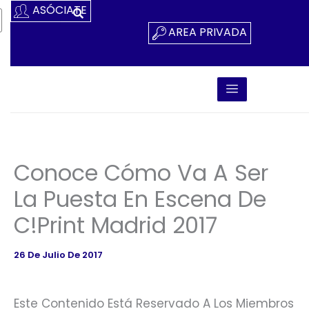
Ir
ASÓCIATE
Al
AREA PRIVADA
Contenido
Conoce Cómo Va A Ser
La Puesta En Escena De
C!Print Madrid 2017
26 De Julio De 2017
Este Contenido Está Reservado A Los Miembros