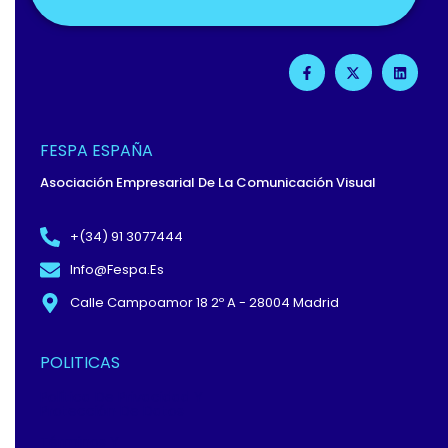
F
X
L
A
-
I
C
T
N
E
W
K
B
I
E
O
T
D
O
T
I
FESPA ESPAÑA
K
E
N
-
R
Asociación Empresarial De La Comunicación Visual
F
+(34) 91 3077444
Info@fespa.es
Calle Campoamor 18 2º A - 28004 Madrid
POLITICAS
Política De Privacidad Y
Protección De Datos
Términos Y