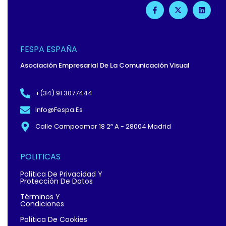
F
X
L
A
-
I
C
T
N
E
W
K
B
I
E
O
T
D
O
T
I
FESPA ESPAÑA
K
E
N
-
R
Asociación Empresarial De La Comunicación Visual
F
+(34) 91 3077444
Info@fespa.es
Calle Campoamor 18 2º A - 28004 Madrid
POLITICAS
Política De Privacidad Y
Protección De Datos
Términos Y
Condiciones
Política De Cookies