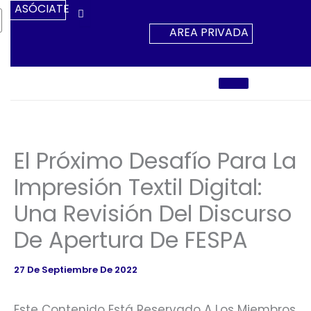
Ir
ASÓCIATE
Al
AREA PRIVADA
Contenido
El Próximo Desafío Para La
Impresión Textil Digital:
Una Revisión Del Discurso
De Apertura De FESPA
27 De Septiembre De 2022
Este Contenido Está Reservado A Los Miembros