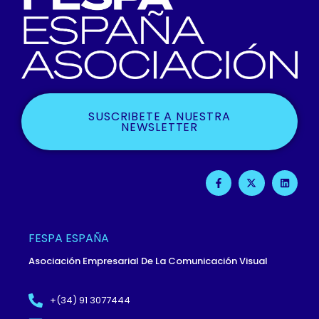
SUSCRIBETE A NUESTRA
NEWSLETTER
F
X
L
A
-
I
C
T
N
E
W
K
B
I
E
O
T
D
O
T
I
FESPA ESPAÑA
K
E
N
-
R
Asociación Empresarial De La Comunicación Visual
F
+(34) 91 3077444