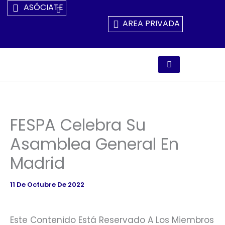
Ir
ASÓCIATE
Al
AREA PRIVADA
Contenido
FESPA Celebra Su
Asamblea General En
Madrid
11 De Octubre De 2022
Este Contenido Está Reservado A Los Miembros