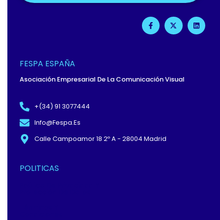
F
X
L
A
-
I
C
T
N
E
W
K
B
I
E
O
T
D
O
T
I
FESPA ESPAÑA
K
E
N
-
R
Asociación Empresarial De La Comunicación Visual
F
+(34) 91 3077444
Info@fespa.es
Calle Campoamor 18 2º A - 28004 Madrid
POLITICAS
Política De Privacidad Y
Protección De Datos
Términos Y
Condiciones