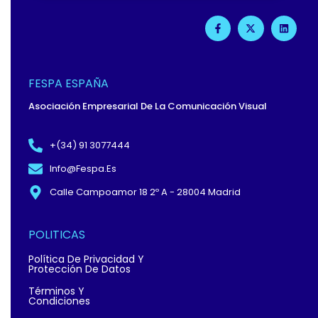
F
X
L
A
-
I
C
T
N
E
W
K
B
I
E
O
T
D
O
T
I
FESPA ESPAÑA
K
E
N
-
R
Asociación Empresarial De La Comunicación Visual
F
+(34) 91 3077444
Info@fespa.es
Calle Campoamor 18 2º A - 28004 Madrid
POLITICAS
Política De Privacidad Y
Protección De Datos
Términos Y
Condiciones