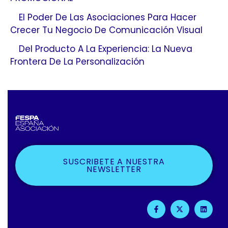
El Poder De Las Asociaciones Para Hacer
Crecer Tu Negocio De Comunicación Visual
Del Producto A La Experiencia: La Nueva
Frontera De La Personalización
SUSCRIBETE A NUESTRA
NEWSLETTER
F
X
L
A
-
I
C
T
N
E
W
K