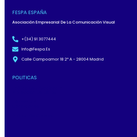
B
I
E
O
T
D
O
T
I
FESPA ESPAÑA
K
E
N
-
R
Asociación Empresarial De La Comunicación Visual
F
+(34) 91 3077444
Info@fespa.es
Calle Campoamor 18 2º A - 28004 Madrid
POLITICAS
Política De Privacidad Y
Protección De Datos
Términos Y
Condiciones
Política De Cookies