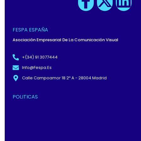
F
X
L
A
-
I
C
T
N
FESPA ESPAÑA
E
W
K
Asociación Empresarial De La Comunicación Visual
B
I
E
+(34) 91 3077444
Info@fespa.es
O
T
D
Calle Campoamor 18 2º A - 28004 Madrid
O
T
I
POLITICAS
K
E
N
Política De Privacidad Y
Protección De Datos
-
R
Términos Y
Condiciones
Política De Cookies