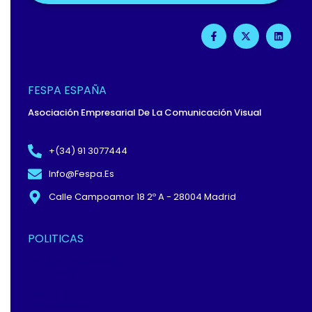
F
X
L
A
-
I
C
T
N
E
W
K
B
I
E
O
T
D
O
T
I
FESPA ESPAÑA
K
E
N
-
R
Asociación Empresarial De La Comunicación Visual
F
+(34) 91 3077444
Info@fespa.es
Calle Campoamor 18 2º A - 28004 Madrid
POLITICAS
Política De Privacidad Y
Protección De Datos
Términos Y
Condiciones