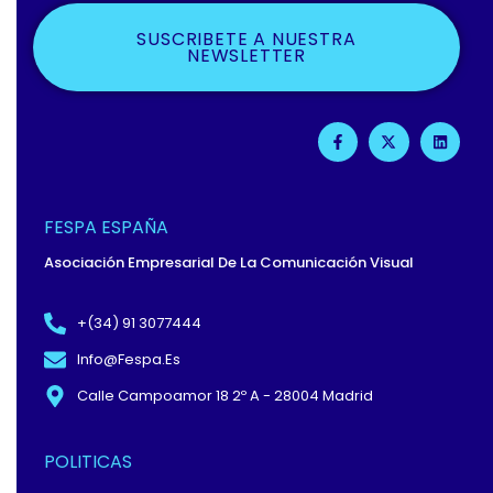
SUSCRIBETE A NUESTRA
NEWSLETTER
F
X
L
A
-
I
C
T
N
E
W
K
B
I
E
O
T
D
O
T
I
FESPA ESPAÑA
K
E
N
-
R
Asociación Empresarial De La Comunicación Visual
F
+(34) 91 3077444
Info@fespa.es
Calle Campoamor 18 2º A - 28004 Madrid
POLITICAS