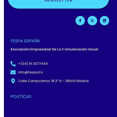
NEWSLETTER
F
X
L
A
-
I
C
T
N
E
W
K
B
I
E
O
T
D
O
T
I
FESPA ESPAÑA
K
E
N
-
R
Asociación Empresarial De La Comunicación Visual
F
+(34) 91 3077444
Info@fespa.es
Calle Campoamor 18 2º A - 28004 Madrid
POLITICAS
Política De Privacidad Y
Protección De Datos