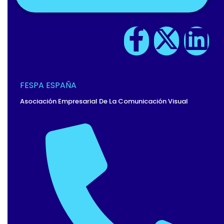
F
X
L
A
-
I
C
T
N
FESPA ESPAÑA
E
W
K
Asociación Empresarial De La Comunicación Visual
B
I
E
O
T
D
O
T
I
K
E
N