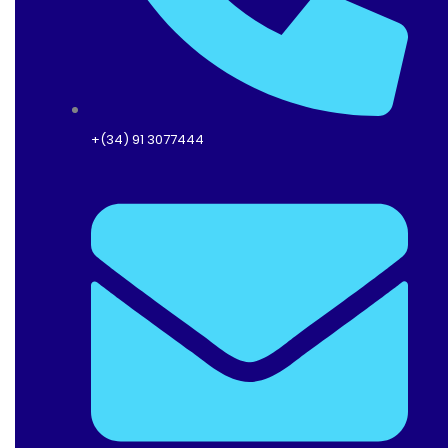
-
R
F
+(34) 91 3077444