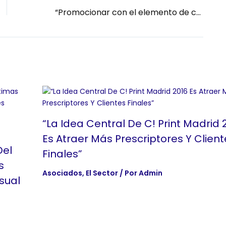
“Promocionar con el elemento de cristalería es una buena inversión para sus clientes: refuerza su imagen de marca”
“La Idea Central De C! Print Madrid 
Es Atraer Más Prescriptores Y Client
Del
Finales”
s
Asociados
,
El Sector
/ Por
Admin
sual