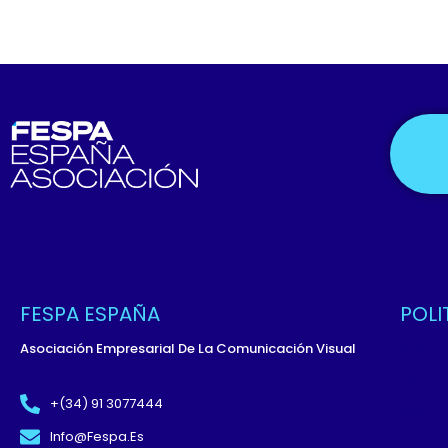
FESPA ESPAÑA
POLI
Asociación Empresarial De La Comunicación Visual
Políti
Términ
+(34) 91 3077444
Políti
Info@fespa.es