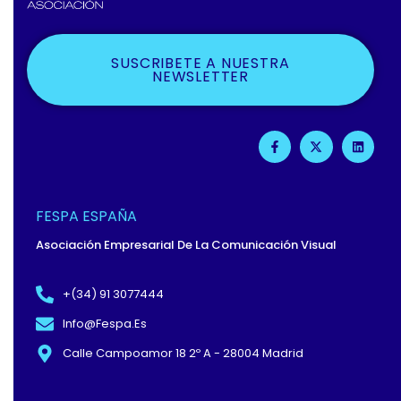
SUSCRIBETE A NUESTRA
NEWSLETTER
F
X
L
A
-
I
C
T
N
E
W
K
B
I
E
O
T
D
O
T
I
FESPA ESPAÑA
K
E
N
-
R
Asociación Empresarial De La Comunicación Visual
F
+(34) 91 3077444
Info@fespa.es
Calle Campoamor 18 2º A - 28004 Madrid