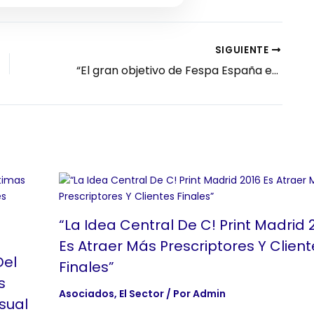
SIGUIENTE
“El gran objetivo de Fespa España es doblar el número de asociados en tres años”
“La Idea Central De C! Print Madrid 
Es Atraer Más Prescriptores Y Client
Del
Finales”
s
Asociados
,
El Sector
/ Por
Admin
sual