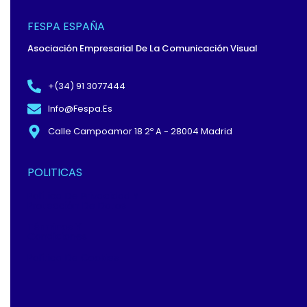
B
I
E
O
T
D
O
T
I
FESPA ESPAÑA
K
E
N
-
R
Asociación Empresarial De La Comunicación Visual
F
+(34) 91 3077444
Info@fespa.es
Calle Campoamor 18 2º A - 28004 Madrid
POLITICAS
Política De Privacidad Y
Protección De Datos
Términos Y
Condiciones
Política De Cookies