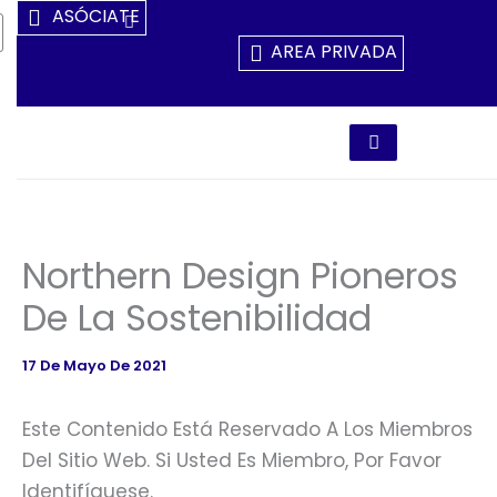
Ir
ASÓCIATE
Al
AREA PRIVADA
Contenido
Northern Design Pioneros
De La Sostenibilidad
17 De Mayo De 2021
Este Contenido Está Reservado A Los Miembros
Del Sitio Web. Si Usted Es Miembro, Por Favor
Identifíquese.