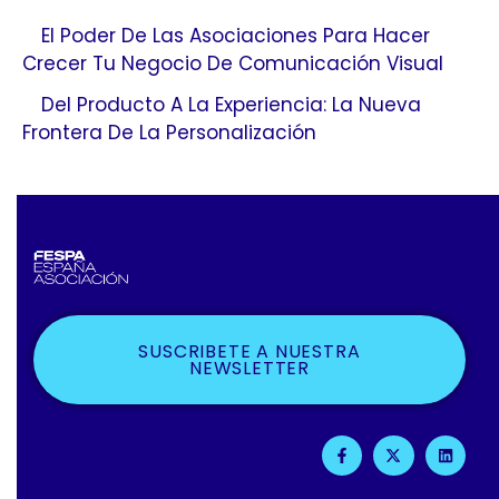
El Poder De Las Asociaciones Para Hacer
Crecer Tu Negocio De Comunicación Visual
Del Producto A La Experiencia: La Nueva
Frontera De La Personalización
SUSCRIBETE A NUESTRA
NEWSLETTER
F
X
L
A
-
I
C
T
N
E
W
K