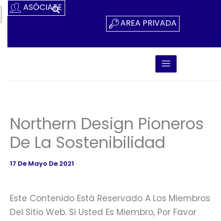
Ir
ASÓCIATE
Al
AREA PRIVADA
Contenido
Northern Design Pioneros
De La Sostenibilidad
17 De Mayo De 2021
Este Contenido Está Reservado A Los Miembros
Del Sitio Web. Si Usted Es Miembro, Por Favor