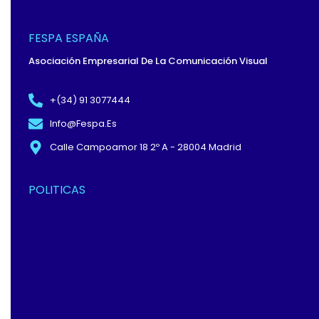
E
W
K
B
I
E
O
T
D
O
T
I
FESPA ESPAÑA
K
E
N
-
R
Asociación Empresarial De La Comunicación Visual
F
+(34) 91 3077444
Info@fespa.es
Calle Campoamor 18 2º A - 28004 Madrid
POLITICAS
Política De Privacidad Y
Protección De Datos
Términos Y
Condiciones
Política De Cookies