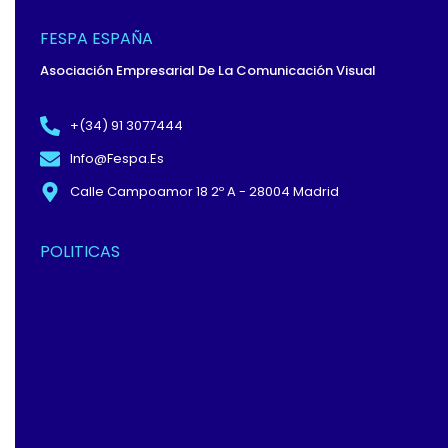
B
I
E
O
T
D
O
T
I
FESPA ESPAÑA
K
E
N
-
R
Asociación Empresarial De La Comunicación Visual
F
+(34) 91 3077444
Info@fespa.es
Calle Campoamor 18 2º A - 28004 Madrid
POLITICAS
Política De Privacidad Y
Protección De Datos
Términos Y
Condiciones
Política De Cookies