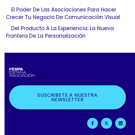
El Poder De Las Asociaciones Para Hacer
Crecer Tu Negocio De Comunicación Visual
Del Producto A La Experiencia: La Nueva
Frontera De La Personalización
SUSCRIBETE A NUESTRA
NEWSLETTER
F
X
L
A
-
I
C
T
N
E
W
K