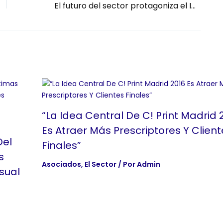
El futuro del sector protagoniza el IX Congreso de FESPA España
“La Idea Central De C! Print Madrid 
Es Atraer Más Prescriptores Y Client
Del
Finales”
s
Asociados
,
El Sector
/ Por
Admin
sual