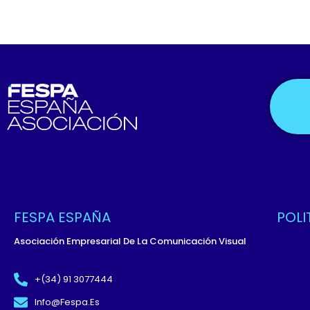
FESPA ESPAÑA
POLI
Asociación Empresarial De La Comunicación Visual
Políti
Términ
+(34) 91 3077444
Políti
Info@fespa.es