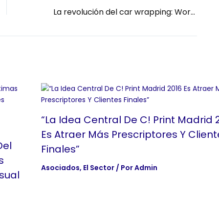
La revolución del car wrapping: World Wrap Masters España
“La Idea Central De C! Print Madrid 
Es Atraer Más Prescriptores Y Client
Del
Finales”
s
Asociados
,
El Sector
/ Por
Admin
sual