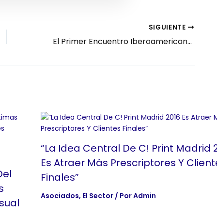
SIGUIENTE
El Primer Encuentro Iberoamericano de la Comunicación Visual reúne en Barcelona a los líderes del sector a ambos lados del Atlántico
“La Idea Central De C! Print Madrid 
Es Atraer Más Prescriptores Y Client
Del
Finales”
s
Asociados
,
El Sector
/ Por
Admin
sual