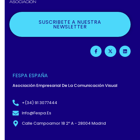
SUSCRIBETE A NUESTRA
NEWSLETTER
F
X
L
A
-
I
C
T
N
E
W
K
B
I
E
O
T
D
O
T
I
FESPA ESPAÑA
K
E
N
-
R
Asociación Empresarial De La Comunicación Visual
F
+(34) 91 3077444
Info@fespa.es
Calle Campoamor 18 2º A - 28004 Madrid