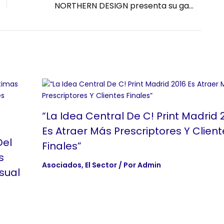
NORTHERN DESIGN presenta su gama de materiales SWEDBOARD®.
“La Idea Central De C! Print Madrid 
Es Atraer Más Prescriptores Y Client
Del
Finales”
s
Asociados
,
El Sector
/ Por
Admin
sual