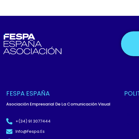
FESPA ESPAÑA
POLI
Asociación Empresarial De La Comunicación Visual
Políti
Términ
+(34) 91 3077444
Políti
Info@fespa.es